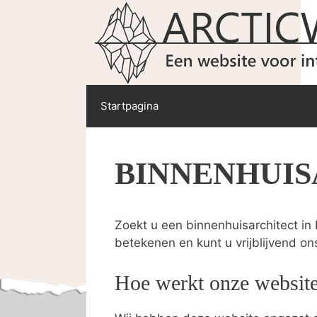
Spring
naar
de
inhoud
Startpagina
BINNENHUI
Zoekt u een binnenhuisarchitect in
betekenen en kunt u vrijblijvend on
Hoe werkt onze websit