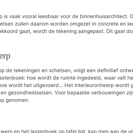
p is vaak vooral leesbaar voor de binnenhuisarchitect.
hetsen zullen daarom worden omgezet in concrete en le
 akkoord gaat, wordt de tekening aangepast. Dit gaat do
erp
p de tekeningen en schetsen, volgt een definitief ontwer
t lastenboek: hoe wordt de ruimte ingedeeld, waar valt he
hoe wordt het uitgevoerd… Het interieurontwerp wordt ge
s- en gezondheidseisen. Voor bepaalde verbouwingen zi
oep genomen.
twerp en het lastenboek op tafel ligt, kan men aan de ui