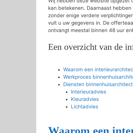
Wij hebben deze website opgezet om
kan betekenen. Daarnaast hebben 
zonder enige verdere verplichting
vult u uw gegevens in. De offertea
ontvangt meestal binnen 48 uur enke
Een overzicht van de in
Waarom een interieurarchitec
Werkproces binnenhuisarchit
Diensten binnenhuisarchitect
Interieuradvies
Kleuradvies
Lichtadvies
Waarom een inter