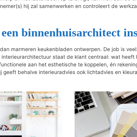
nnemer(s) hij zal samenwerken en controleert de wer
een binnenhuisarchitect in
dan marmeren keukenbladen ontwerpen. De job is veelzij
 interieurarchitectuur staat de klant centraal: wat heeft
t functionele aan het esthetische te koppelen, én reken
j geeft behalve interieuradvies ook lichtadvies en kleur