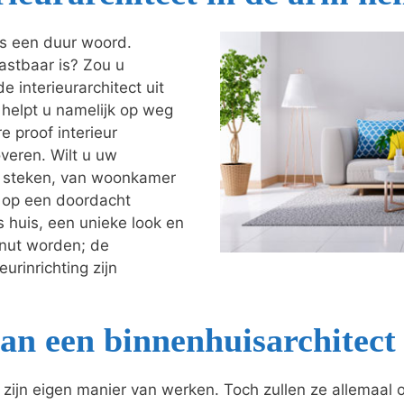
als een duur woord.
astbaar is? Zou u
e interieurarchitect uit
j helpt u namelijk op weg
e proof interieur
veren. Wilt u uw
je steken, van woonkamer
t op een doordacht
s huis, een unieke look en
enut worden; de
urinrichting zijn
an een binnenhuisarchitect
o zijn eigen manier van werken. Toch zullen ze allemaal