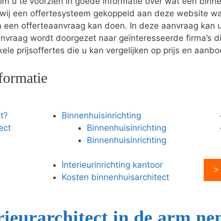
 u te voorzien in goede informatie over wat een binne
wij een offertesysteem gekoppeld aan deze website wa
en een offerteaanvraag kan doen. In deze aanvraag ka
anvraag wordt doorgezet naar geïnteresseerde firma’s di
le prijsoffertes die u kan vergelijken op prijs en aanbo
formatie
t?
Binnenhuisinrichting
ect
Binnenhuisinrichting
Binnenhuisinrichting
Interieurinrichting kantoor
>
Kosten binnenhuisarchitect
ieurarchitect in de arm n