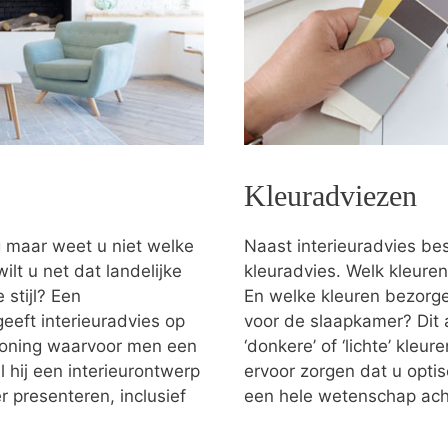
Kleuradviezen
g maar weet u niet welke
Naast interieuradvies bes
ilt u net dat landelijke
kleuradvies. Welk kleuren
stijl? Een
En welke kleuren bezorgen
eeft interieuradvies op
voor de slaapkamer? Dit 
 woning waarvoor men een
‘donkere’ of ‘lichte’ kleu
 hij een interieurontwerp
ervoor zorgen dat u optis
 presenteren, inclusief
een hele wetenschap ach