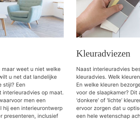
Kleuradviezen
g maar weet u niet welke
Naast interieuradvies bes
ilt u net dat landelijke
kleuradvies. Welk kleuren
stijl? Een
En welke kleuren bezorgen
t interieuradvies op maat.
voor de slaapkamer? Dit 
g waarvoor men een
‘donkere’ of ‘lichte’ kleu
 hij een interieurontwerp
ervoor zorgen dat u optis
 presenteren, inclusief
een hele wetenschap ach