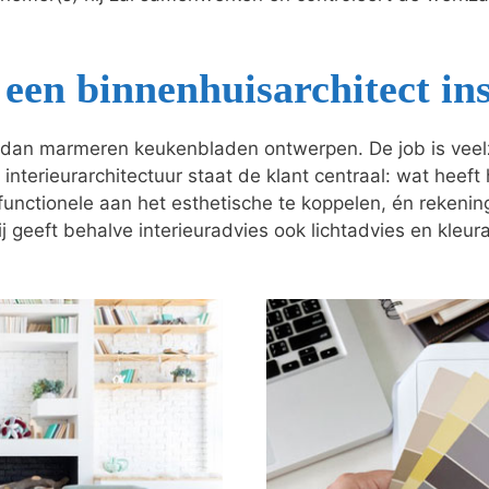
een binnenhuisarchitect in
dan marmeren keukenbladen ontwerpen. De job is veelzij
 interieurarchitectuur staat de klant centraal: wat heeft
t functionele aan het esthetische te koppelen, én reken
j geeft behalve interieuradvies ook lichtadvies en kleur