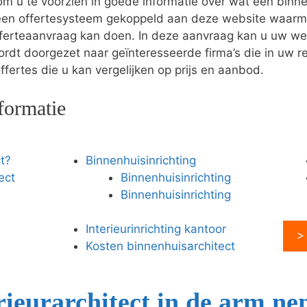
 u te voorzien in goede informatie over wat een binnen
een offertesysteem gekoppeld aan deze website waarme
offerteaanvraag kan doen. In deze aanvraag kan u uw w
rdt doorgezet naar geïnteresseerde firma’s die in uw r
ffertes die u kan vergelijken op prijs en aanbod.
formatie
t?
Binnenhuisinrichting
ect
Binnenhuisinrichting
Binnenhuisinrichting
Interieurinrichting kantoor
>
Kosten binnenhuisarchitect
ieurarchitect in de arm n