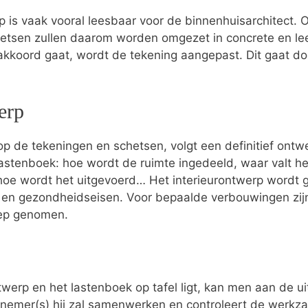
p is vaak vooral leesbaar voor de binnenhuisarchitect.
hetsen zullen daarom worden omgezet in concrete en le
 akkoord gaat, wordt de tekening aangepast. Dit gaat do
erp
p de tekeningen en schetsen, volgt een definitief ontwer
t lastenboek: hoe wordt de ruimte ingedeeld, waar valt he
hoe wordt het uitgevoerd… Het interieurontwerp wordt ge
s- en gezondheidseisen. Voor bepaalde verbouwingen zi
oep genomen.
twerp en het lastenboek op tafel ligt, kan men aan de ui
nnemer(s) hij zal samenwerken en controleert de wer