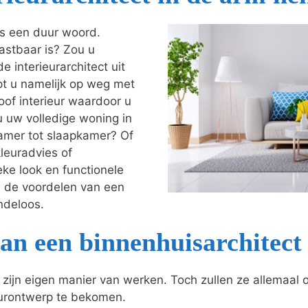
als een duur woord.
astbaar is? Zou u
e interieurarchitect uit
elpt u namelijk op weg met
oof interieur waardoor u
u uw volledige woning in
amer tot slaapkamer? Of
leuradvies of
eke look en functionele
; de voordelen van een
indeloos.
an een binnenhuisarchitect
o zijn eigen manier van werken. Toch zullen ze allemaal
eurontwerp te bekomen.