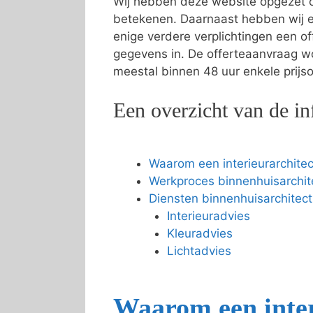
Wij hebben deze website opgezet om
betekenen. Daarnaast hebben wij 
enige verdere verplichtingen een 
gegevens in. De offerteaanvraag wo
meestal binnen 48 uur enkele prijso
Een overzicht van de in
Waarom een interieurarchitec
Werkproces binnenhuisarchit
Diensten binnenhuisarchitect
Interieuradvies
Kleuradvies
Lichtadvies
Waarom een inter