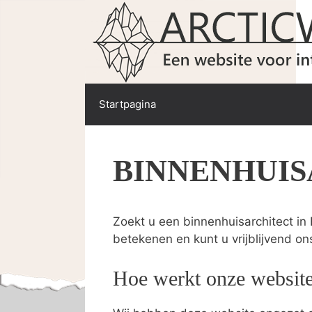
Spring
naar
de
inhoud
Startpagina
BINNENHUIS
Zoekt u een binnenhuisarchitect in 
betekenen en kunt u vrijblijvend on
Hoe werkt onze websit