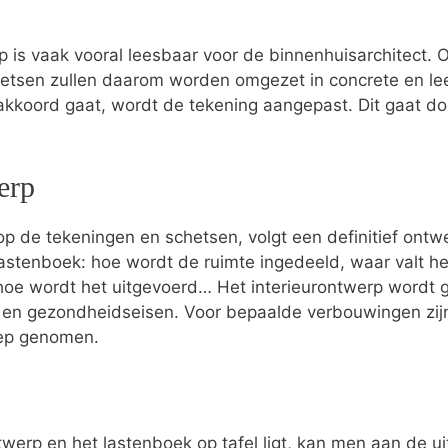
p is vaak vooral leesbaar voor de binnenhuisarchitect.
hetsen zullen daarom worden omgezet in concrete en le
 akkoord gaat, wordt de tekening aangepast. Dit gaat do
erp
p de tekeningen en schetsen, volgt een definitief ontwer
t lastenboek: hoe wordt de ruimte ingedeeld, waar valt he
hoe wordt het uitgevoerd… Het interieurontwerp wordt ge
s- en gezondheidseisen. Voor bepaalde verbouwingen zi
oep genomen.
twerp en het lastenboek op tafel ligt, kan men aan de ui