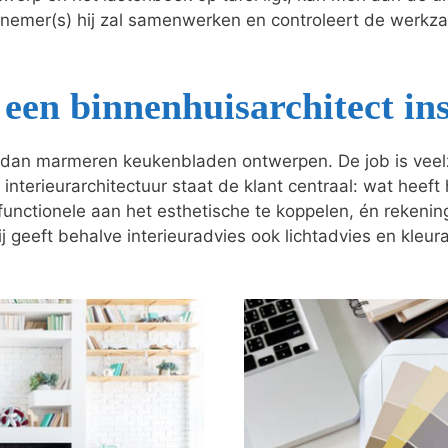
nnemer(s) hij zal samenwerken en controleert de wer
een binnenhuisarchitect in
dan marmeren keukenbladen ontwerpen. De job is veelzij
 interieurarchitectuur staat de klant centraal: wat heeft
t functionele aan het esthetische te koppelen, én reken
j geeft behalve interieuradvies ook lichtadvies en kleur