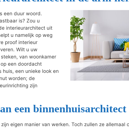
als een duur woord.
astbaar is? Zou u
e interieurarchitect uit
 helpt u namelijk op weg
e proof interieur
veren. Wilt u uw
je steken, van woonkamer
t op een doordacht
s huis, een unieke look en
enut worden; de
urinrichting zijn
an een binnenhuisarchitect
o zijn eigen manier van werken. Toch zullen ze allemaal