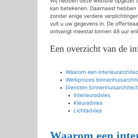
Wij hebben deze website opgezet om
kan betekenen. Daarnaast hebben 
zonder enige verdere verplichting
vult u uw gegevens in. De offertea
ontvangt meestal binnen 48 uur enke
Een overzicht van de in
Waarom een interieurarchitec
Werkproces binnenhuisarchit
Diensten binnenhuisarchitect
Interieuradvies
Kleuradvies
Lichtadvies
Waarom een inter