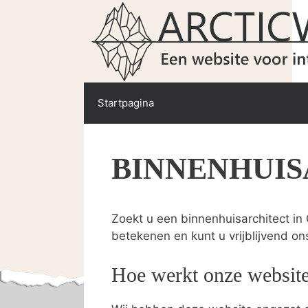
Spring
naar
de
inhoud
Startpagina
BINNENHUI
Zoekt u een binnenhuisarchitect in
betekenen en kunt u vrijblijvend on
Hoe werkt onze websit