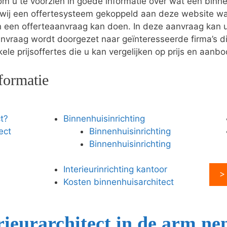
 u te voorzien in goede informatie over wat een binne
wij een offertesysteem gekoppeld aan deze website wa
en een offerteaanvraag kan doen. In deze aanvraag ka
anvraag wordt doorgezet naar geïnteresseerde firma’s di
le prijsoffertes die u kan vergelijken op prijs en aanbo
formatie
t?
Binnenhuisinrichting
ect
Binnenhuisinrichting
Binnenhuisinrichting
Interieurinrichting kantoor
>
Kosten binnenhuisarchitect
ieurarchitect in de arm n