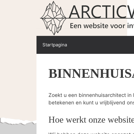
Spring
naar
de
inhoud
Startpagina
BINNENHUIS
Zoekt u een binnenhuisarchitect in 
betekenen en kunt u vrijblijvend on
Hoe werkt onze websit