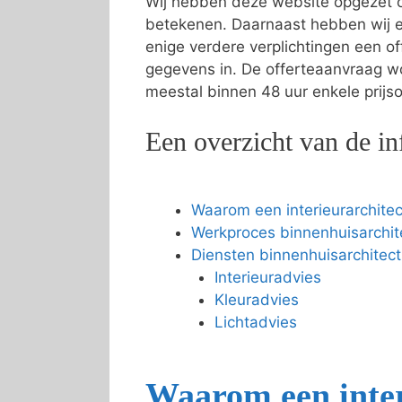
Wij hebben deze website opgezet om
betekenen. Daarnaast hebben wij 
enige verdere verplichtingen een 
gegevens in. De offerteaanvraag wo
meestal binnen 48 uur enkele prijso
Een overzicht van de in
Waarom een interieurarchitec
Werkproces binnenhuisarchit
Diensten binnenhuisarchitect
Interieuradvies
Kleuradvies
Lichtadvies
Waarom een inter