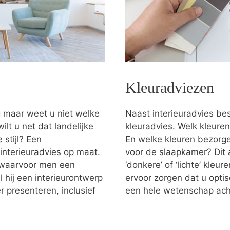
Kleuradviezen
g maar weet u niet welke
Naast interieuradvies bes
ilt u net dat landelijke
kleuradvies. Welk kleuren
stijl? Een
En welke kleuren bezorgen
 interieuradvies op maat.
voor de slaapkamer? Dit 
g waarvoor men een
‘donkere’ of ‘lichte’ kleu
 hij een interieurontwerp
ervoor zorgen dat u optis
 presenteren, inclusief
een hele wetenschap ach