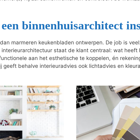
een binnenhuisarchitect in
dan marmeren keukenbladen ontwerpen. De job is veelzij
 interieurarchitectuur staat de klant centraal: wat heeft
t functionele aan het esthetische te koppelen, én reken
j geeft behalve interieuradvies ook lichtadvies en kleur