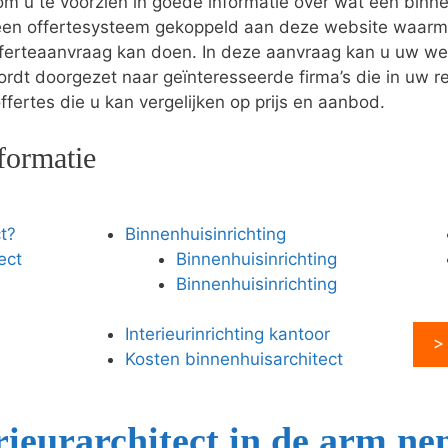
 u te voorzien in goede informatie over wat een binnen
een offertesysteem gekoppeld aan deze website waarme
offerteaanvraag kan doen. In deze aanvraag kan u uw w
rdt doorgezet naar geïnteresseerde firma’s die in uw r
ffertes die u kan vergelijken op prijs en aanbod.
formatie
t?
Binnenhuisinrichting
ect
Binnenhuisinrichting
Binnenhuisinrichting
Interieurinrichting kantoor
>
Kosten binnenhuisarchitect
ieurarchitect in de arm n