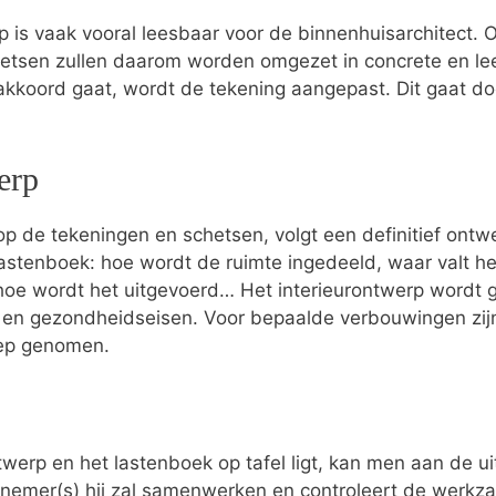
p is vaak vooral leesbaar voor de binnenhuisarchitect.
hetsen zullen daarom worden omgezet in concrete en le
 akkoord gaat, wordt de tekening aangepast. Dit gaat do
erp
p de tekeningen en schetsen, volgt een definitief ontwer
t lastenboek: hoe wordt de ruimte ingedeeld, waar valt he
hoe wordt het uitgevoerd… Het interieurontwerp wordt ge
s- en gezondheidseisen. Voor bepaalde verbouwingen zi
oep genomen.
twerp en het lastenboek op tafel ligt, kan men aan de ui
nnemer(s) hij zal samenwerken en controleert de wer