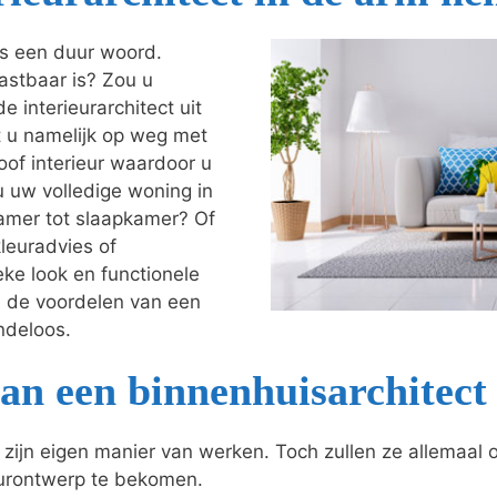
als een duur woord.
astbaar is? Zou u
e interieurarchitect uit
lpt u namelijk op weg met
oof interieur waardoor u
u uw volledige woning in
amer tot slaapkamer? Of
leuradvies of
eke look en functionele
; de voordelen van een
indeloos.
an een binnenhuisarchitect
o zijn eigen manier van werken. Toch zullen ze allemaal
eurontwerp te bekomen.