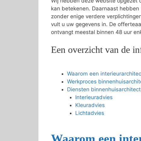
Wij hebben deze website opgezet o
kan betekenen. Daarnaast hebben 
zonder enige verdere verplichting
vult u uw gegevens in. De offertea
ontvangt meestal binnen 48 uur enke
Een overzicht van de in
Waarom een interieurarchitec
Werkproces binnenhuisarchit
Diensten binnenhuisarchitect
Interieuradvies
Kleuradvies
Lichtadvies
Waarom een inter