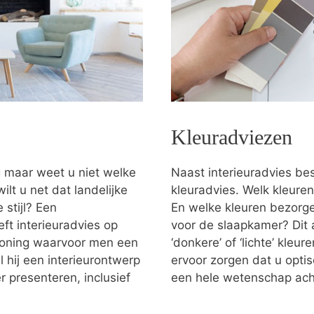
Kleuradviezen
g maar weet u niet welke
Naast interieuradvies bes
ilt u net dat landelijke
kleuradvies. Welk kleuren
stijl? Een
En welke kleuren bezorgen
ft interieuradvies op
voor de slaapkamer? Dit 
 woning waarvoor men een
‘donkere’ of ‘lichte’ kleu
 hij een interieurontwerp
ervoor zorgen dat u optis
 presenteren, inclusief
een hele wetenschap ach