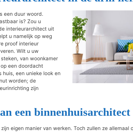
als een duur woord.
astbaar is? Zou u
e interieurarchitect uit
helpt u namelijk op weg
e proof interieur
veren. Wilt u uw
je steken, van woonkamer
t op een doordacht
s huis, een unieke look en
enut worden; de
urinrichting zijn
an een binnenhuisarchitect
o zijn eigen manier van werken. Toch zullen ze allemaal