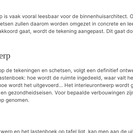
p is vaak vooral leesbaar voor de binnenhuisarchitect.
hetsen zullen daarom worden omgezet in concrete en le
 akkoord gaat, wordt de tekening aangepast. Dit gaat do
erp
p de tekeningen en schetsen, volgt een definitief ontwer
t lastenboek: hoe wordt de ruimte ingedeeld, waar valt he
hoe wordt het uitgevoerd… Het interieurontwerp wordt ge
s- en gezondheidseisen. Voor bepaalde verbouwingen zi
oep genomen.
twerp en het lastenboek op tafel ligt, kan men aan de ui