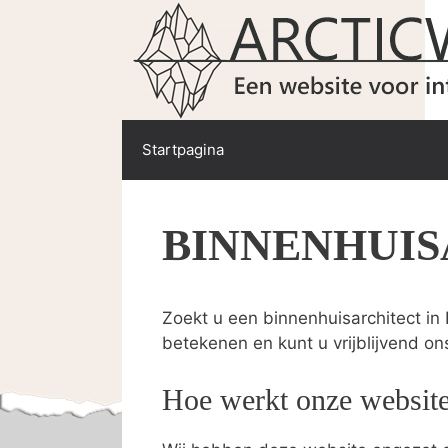
Spring
naar
de
inhoud
Startpagina
BINNENHUI
Zoekt u een binnenhuisarchitect in
betekenen en kunt u vrijblijvend on
Hoe werkt onze websit