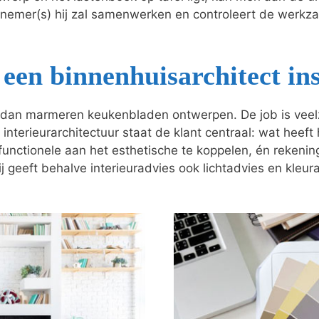
nnemer(s) hij zal samenwerken en controleert de wer
een binnenhuisarchitect in
dan marmeren keukenbladen ontwerpen. De job is veelzij
 interieurarchitectuur staat de klant centraal: wat heeft
t functionele aan het esthetische te koppelen, én reken
j geeft behalve interieuradvies ook lichtadvies en kleur