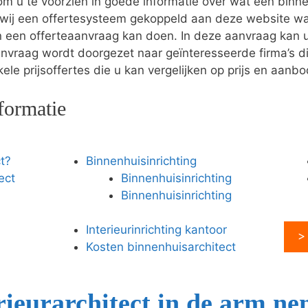
m u te voorzien in goede informatie over wat een binn
wij een offertesysteem gekoppeld aan deze website wa
en een offerteaanvraag kan doen. In deze aanvraag ka
anvraag wordt doorgezet naar geïnteresseerde firma’s di
le prijsoffertes die u kan vergelijken op prijs en aanbo
formatie
t?
Binnenhuisinrichting
ect
Binnenhuisinrichting
Binnenhuisinrichting
Interieurinrichting kantoor
>
Kosten binnenhuisarchitect
ieurarchitect in de arm n