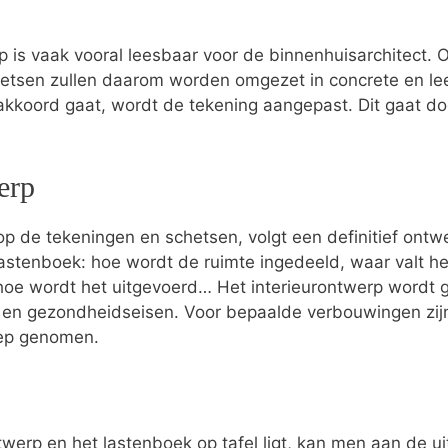
p is vaak vooral leesbaar voor de binnenhuisarchitect.
hetsen zullen daarom worden omgezet in concrete en le
 akkoord gaat, wordt de tekening aangepast. Dit gaat do
erp
p de tekeningen en schetsen, volgt een definitief ontwer
t lastenboek: hoe wordt de ruimte ingedeeld, waar valt he
hoe wordt het uitgevoerd… Het interieurontwerp wordt ge
s- en gezondheidseisen. Voor bepaalde verbouwingen zi
oep genomen.
twerp en het lastenboek op tafel ligt, kan men aan de ui