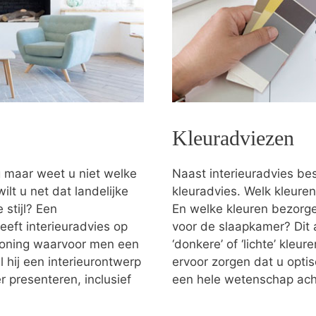
Kleuradviezen
g maar weet u niet welke
Naast interieuradvies bes
ilt u net dat landelijke
kleuradvies. Welk kleuren
stijl? Een
En welke kleuren bezorgen
eeft interieuradvies op
voor de slaapkamer? Dit 
 woning waarvoor men een
‘donkere’ of ‘lichte’ kleu
 hij een interieurontwerp
ervoor zorgen dat u optis
 presenteren, inclusief
een hele wetenschap ach