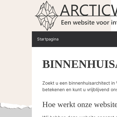
Spring
naar
de
inhoud
Startpagina
BINNENHUI
Zoekt u een binnenhuisarchitect in
betekenen en kunt u vrijblijvend on
Hoe werkt onze websit