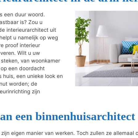
als een duur woord.
astbaar is? Zou u
e interieurarchitect uit
 helpt u namelijk op weg
e proof interieur
veren. Wilt u uw
je steken, van woonkamer
t op een doordacht
s huis, een unieke look en
enut worden; de
urinrichting zijn
an een binnenhuisarchitect
o zijn eigen manier van werken. Toch zullen ze allemaal