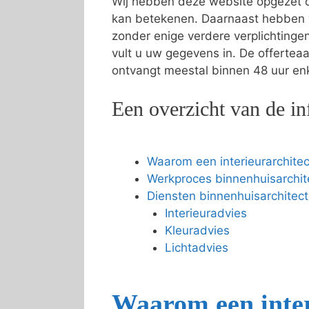
Wij hebben deze website opgezet o
kan betekenen. Daarnaast hebben 
zonder enige verdere verplichting
vult u uw gegevens in. De offertea
ontvangt meestal binnen 48 uur enke
Een overzicht van de in
Waarom een interieurarchitec
Werkproces binnenhuisarchit
Diensten binnenhuisarchitect
Interieuradvies
Kleuradvies
Lichtadvies
Waarom een inter