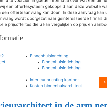
m u te voorzien in goede informatie over wat een binne
wij een offertesysteem gekoppeld aan deze website wa
en een offerteaanvraag kan doen. In deze aanvraag ka
anvraag wordt doorgezet naar geïnteresseerde firma’s di
le prijsoffertes die u kan vergelijken op prijs en aanbo
formatie
t?
Binnenhuisinrichting
ect
Binnenhuisinrichting
Binnenhuisinrichting
Interieurinrichting kantoor
>
Kosten binnenhuisarchitect
ieurarchitect in de arm n