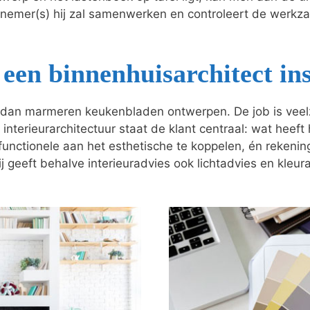
nnemer(s) hij zal samenwerken en controleert de wer
een binnenhuisarchitect in
dan marmeren keukenbladen ontwerpen. De job is veelzij
 interieurarchitectuur staat de klant centraal: wat heeft
t functionele aan het esthetische te koppelen, én reken
j geeft behalve interieuradvies ook lichtadvies en kleur