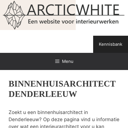
Spring
naar
de
inhoud
Kennisbank
Menu
BINNENHUISARCHITECT
DENDERLEEUW
Zoekt u een binnenhuisarchitect in
Denderleeuw? Op deze pagina vind u informatie
over wat een interieurarchitect voor u kan