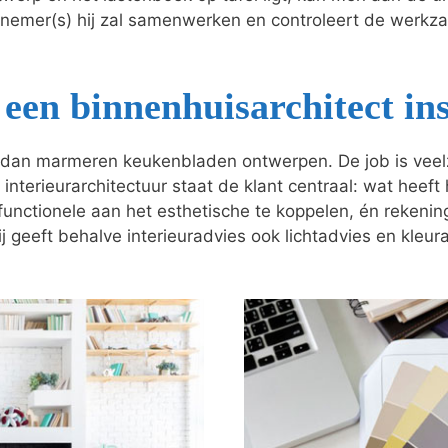
nnemer(s) hij zal samenwerken en controleert de wer
een binnenhuisarchitect in
dan marmeren keukenbladen ontwerpen. De job is veelzij
 interieurarchitectuur staat de klant centraal: wat heeft
t functionele aan het esthetische te koppelen, én reken
j geeft behalve interieuradvies ook lichtadvies en kleur