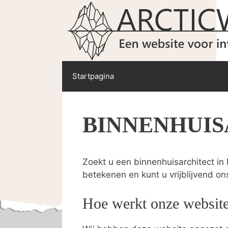
Spring
naar
de
inhoud
Startpagina
BINNENHUI
Zoekt u een binnenhuisarchitect in 
betekenen en kunt u vrijblijvend on
Hoe werkt onze websit