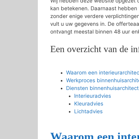
Wij hebben deze website opgezet om
kan betekenen. Daarnaast hebben 
zonder enige verdere verplichting
vult u uw gegevens in. De offertea
ontvangt meestal binnen 48 uur enke
Een overzicht van de in
Waarom een interieurarchitec
Werkproces binnenhuisarchit
Diensten binnenhuisarchitect
Interieuradvies
Kleuradvies
Lichtadvies
Waarom een inter