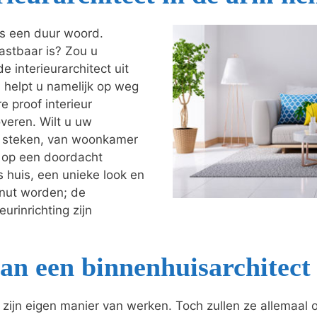
als een duur woord.
astbaar is? Zou u
e interieurarchitect uit
ij helpt u namelijk op weg
e proof interieur
veren. Wilt u uw
je steken, van woonkamer
t op een doordacht
s huis, een unieke look en
enut worden; de
urinrichting zijn
an een binnenhuisarchitect
o zijn eigen manier van werken. Toch zullen ze allemaal