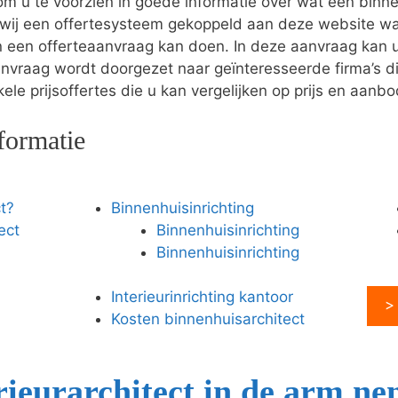
 u te voorzien in goede informatie over wat een binne
wij een offertesysteem gekoppeld aan deze website wa
en een offerteaanvraag kan doen. In deze aanvraag ka
anvraag wordt doorgezet naar geïnteresseerde firma’s di
le prijsoffertes die u kan vergelijken op prijs en aanbo
formatie
t?
Binnenhuisinrichting
ect
Binnenhuisinrichting
Binnenhuisinrichting
Interieurinrichting kantoor
>
Kosten binnenhuisarchitect
ieurarchitect in de arm n