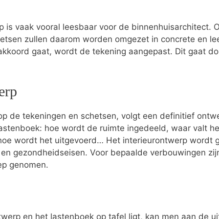
p is vaak vooral leesbaar voor de binnenhuisarchitect.
hetsen zullen daarom worden omgezet in concrete en le
 akkoord gaat, wordt de tekening aangepast. Dit gaat do
erp
p de tekeningen en schetsen, volgt een definitief ontwer
t lastenboek: hoe wordt de ruimte ingedeeld, waar valt he
hoe wordt het uitgevoerd… Het interieurontwerp wordt ge
s- en gezondheidseisen. Voor bepaalde verbouwingen zi
oep genomen.
twerp en het lastenboek op tafel ligt, kan men aan de ui