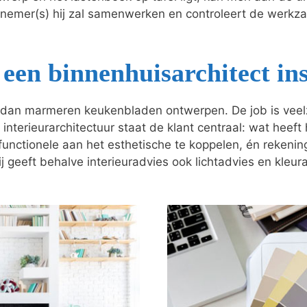
nnemer(s) hij zal samenwerken en controleert de wer
een binnenhuisarchitect in
dan marmeren keukenbladen ontwerpen. De job is veelzij
 interieurarchitectuur staat de klant centraal: wat heeft
t functionele aan het esthetische te koppelen, én reken
j geeft behalve interieuradvies ook lichtadvies en kleur