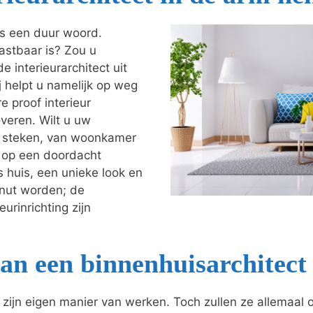
als een duur woord.
astbaar is? Zou u
e interieurarchitect uit
ij helpt u namelijk op weg
e proof interieur
veren. Wilt u uw
je steken, van woonkamer
t op een doordacht
s huis, een unieke look en
enut worden; de
urinrichting zijn
an een binnenhuisarchitect
o zijn eigen manier van werken. Toch zullen ze allemaal