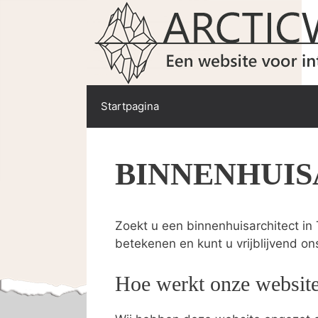
Spring
naar
de
inhoud
Startpagina
BINNENHUIS
Zoekt u een binnenhuisarchitect in 
betekenen en kunt u vrijblijvend on
Hoe werkt onze websit