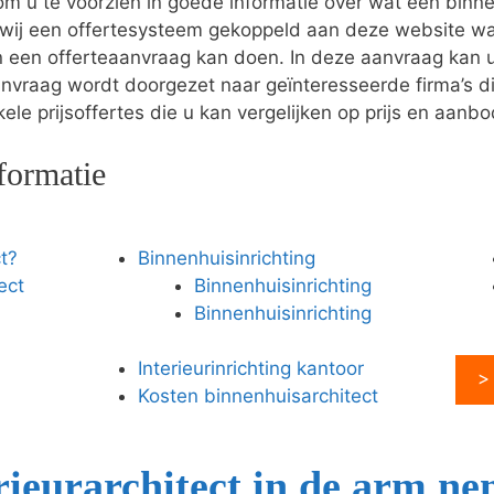
 u te voorzien in goede informatie over wat een binnen
wij een offertesysteem gekoppeld aan deze website wa
en een offerteaanvraag kan doen. In deze aanvraag ka
anvraag wordt doorgezet naar geïnteresseerde firma’s di
le prijsoffertes die u kan vergelijken op prijs en aanbo
formatie
t?
Binnenhuisinrichting
ect
Binnenhuisinrichting
Binnenhuisinrichting
Interieurinrichting kantoor
>
Kosten binnenhuisarchitect
ieurarchitect in de arm n