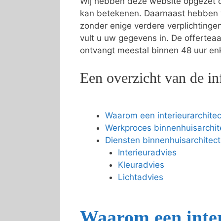
Wij hebben deze website opgezet om
kan betekenen. Daarnaast hebben 
zonder enige verdere verplichting
vult u uw gegevens in. De offertea
ontvangt meestal binnen 48 uur enke
Een overzicht van de in
Waarom een interieurarchitec
Werkproces binnenhuisarchit
Diensten binnenhuisarchitect
Interieuradvies
Kleuradvies
Lichtadvies
Waarom een inter