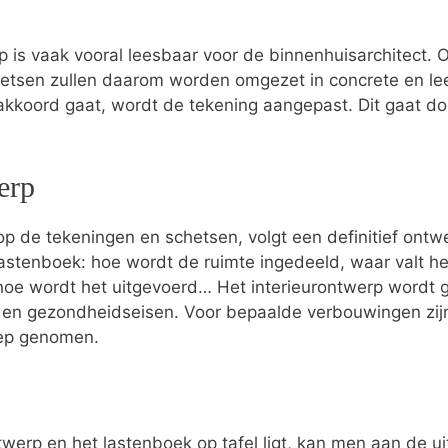
p is vaak vooral leesbaar voor de binnenhuisarchitect.
hetsen zullen daarom worden omgezet in concrete en le
 akkoord gaat, wordt de tekening aangepast. Dit gaat do
erp
p de tekeningen en schetsen, volgt een definitief ontwer
t lastenboek: hoe wordt de ruimte ingedeeld, waar valt he
hoe wordt het uitgevoerd… Het interieurontwerp wordt ge
s- en gezondheidseisen. Voor bepaalde verbouwingen zi
oep genomen.
twerp en het lastenboek op tafel ligt, kan men aan de ui